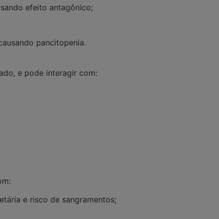
usando efeito antagônico;
 causando pancitopenia.
ado, e pode interagir com:
om:
uetária e risco de sangramentos;