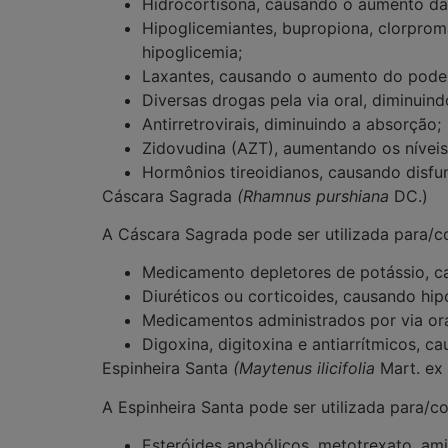
Hidrocortisona, causando o aumento da
Hipoglicemiantes, bupropiona, clorproma
hipoglicemia;
Laxantes, causando o aumento do poder
Diversas drogas pela via oral, diminuin
Antirretrovirais, diminuindo a absorção;
Zidovudina (AZT), aumentando os níveis
Hormônios tireoidianos, causando disfun
Cáscara Sagrada
(
Rhamnus purshiana
DC.)
A Cáscara Sagrada pode ser utilizada para
Medicamento depletores de potássio, c
Diuréticos ou corticoides, causando hip
Medicamentos administrados por via ora
Digoxina, digitoxina e antiarrítmicos,
Espinheira Santa
(
Maytenus ilicifolia
Mart. ex
A Espinheira Santa pode ser utilizada para/
Esteróides anabólicos, metotrexato, am