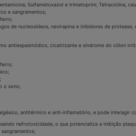
Gentamicina; Sulfametoxazol e trimetoprim; Tetraciclina, ca
gico e sangramentos;
ferro;
logos de nucleosídeos, nevirapina e inibidores de protease,
como
antiespasmódico, cicatrizante e síndrome do cólon irrit
ferro;
ico;
;
o o sono;
lgésico, antitérmico e anti-inflamatório, e pode interagir c
usando nefrotoxicidade, o que potencializa a inibição plaq
e sangramentos;