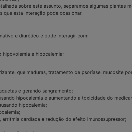
talhada sobre este assunto, separamos algumas plantas me
s que esta interação pode ocasionar.
nativo e diurético e pode interagir com:
do hipovolemia e hipocalemia;
zante, queimaduras, tratamento de psoríase, mucosite por r
laquetas e gerando sangramento;
 causando hipocalemia e aumentando a toxicidade do medica
ausando hipocalemia;
ocalemia;
 arritmia cardíaca e redução do efeito imunossupressor;