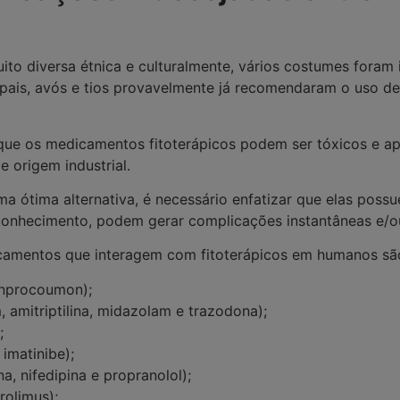
ito diversa étnica e culturalmente, vários costumes foram
s pais, avós e tios provavelmente já recomendaram o uso de
ue os medicamentos fitoterápicos podem ser tóxicos e apre
 origem industrial.
a ótima alternativa, é necessário enfatizar que elas poss
onhecimento, podem gerar complicações instantâneas e/o
icamentos que interagem com fitoterápicos em humanos sã
fenprocoumon);
, amitriptilina, midazolam e trazodona);
;
imatinibe);
, nifedipina e propranolol);
rolimus);