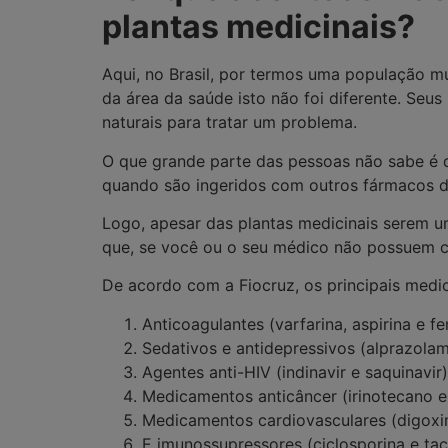
plantas medicinais?
Aqui, no Brasil, por termos uma população mu
da área da saúde isto não foi diferente. Seu
naturais para tratar um problema.
O que grande parte das pessoas não sabe é q
quando são ingeridos com outros fármacos de
Logo, apesar das plantas medicinais serem um
que, se você ou o seu médico não possuem c
De acordo com a Fiocruz, os principais med
Anticoagulantes (varfarina, aspirina e 
Sedativos e antidepressivos (alprazolam
Agentes anti-HIV (indinavir e saquinavir)
Medicamentos anticâncer (irinotecano e 
Medicamentos cardiovasculares (digoxina
E imunossupressores (ciclosporina e tac