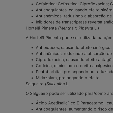
Cefalotina; Cefoxitina; Ciprofloxacina; 
Anticoagulantes, causando efeito sinér
Antianêmicos, reduzindo a absorção de 
Inibidores de transcriptase reversa aná
Hortelã Pimenta
(
Mentha x Piperita
L.)
A Hortelã Pimenta pode ser utilizada para/
Antibióticos, causando efeito sinérgico;
Antianêmicos, reduzindo a absorção de 
Ciprofloxacina, causando efeito antagôn
Codeína, diminuindo o efeito analgésico
Pentobarbital, prolongando ou reduzind
Midazolam, prolongando o efeito.
Salgueiro
(
Salix alba
L.)
O Salgueiro pode ser utilizado para/como
ana
Ácido Acetilsalicílico E Paracetamol, ca
Anticoagulantes, aumentando o risco d