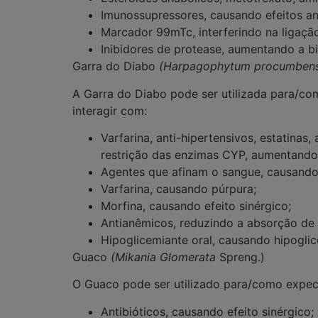
Imunossupressores, causando efeitos an
Marcador 99mTc, interferindo na ligação
Inibidores de protease, aumentando a bi
Garra do Diabo
(
Harpagophytum procumben
A Garra do Diabo pode ser utilizada para/c
interagir com:
Varfarina, anti-hipertensivos, estatinas
restrição das enzimas CYP, aumentando 
Agentes que afinam o sangue, causand
Varfarina, causando púrpura;
Morfina, causando efeito sinérgico;
Antianêmicos, reduzindo a absorção de 
Hipoglicemiante oral, causando hipoglic
Guaco
(
Mikania Glomerata
Spreng.)
O Guaco pode ser utilizado para/como
expec
Antibióticos, causando efeito sinérgico;