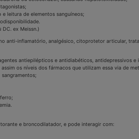
tagonistas;
 e leitura de elementos sanguíneos;
odisponibilidade.
s
DC. ex Meissn.)
omo
anti-inflamatório, analgésico, citoprotetor articular, tr
, agentes antiepilépticos e antidiabéticos, antidepressivos
assim os níveis dos fármacos que utilizam essa via de me
o sangramentos;
ferro;
emia.
torante e broncodilatador, e pode interagir com: