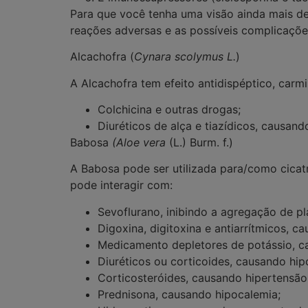
Para que você tenha uma visão ainda mais de
reações adversas e as possíveis complicaçõe
Alcachofra (
Cynara scolymus L.
)
A Alcachofra tem efeito
antidispéptico, carmi
Colchicina e outras drogas;
Diuréticos de alça e tiazídicos, causan
Babosa
(
Aloe vera
(L.) Burm. f.)
A Babosa pode ser utilizada para/como cicatri
pode interagir com:
Sevoflurano, inibindo a agregação de p
Digoxina, digitoxina e antiarrítmicos,
Medicamento depletores de potássio, c
Diuréticos ou corticoides, causando hip
Corticosteróides, causando hipertensão,
Prednisona, causando hipocalemia;