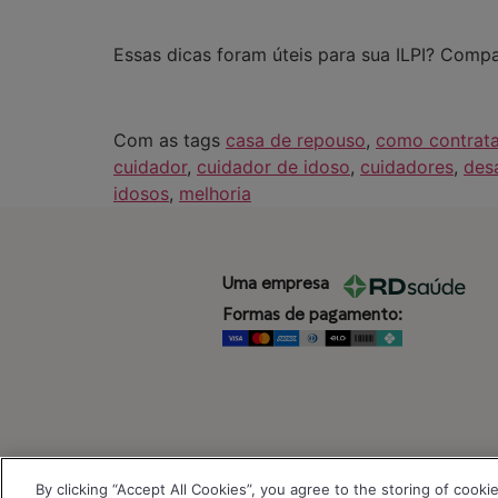
Essas dicas foram úteis para sua ILPI? Compa
Com as tags
casa de repouso
,
como contrata
cuidador
,
cuidador de idoso
,
cuidadores
,
des
idosos
,
melhoria
Uma empresa
Formas de pagamento:
By clicking “Accept All Cookies”, you agree to the storing of cooki