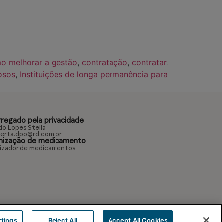
o melhorar a gestão
,
contratação
,
contratar
,
osos
,
Instituições de longa permanência para
rregado pela privacidade
do Lopes Stella
erta.dpo@rd.com.br
nização de medicamento
izador de medicamentos
ttings
Reject All
Accept All Cookies