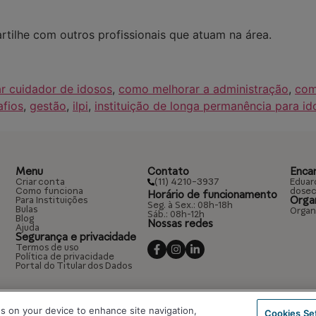
rtilhe com outros profissionais que atuam na área.
r cuidador de idosos
,
como melhorar a administração
,
com
afios
,
gestão
,
ilpi
,
instituição de longa permanência para id
Menu
Contato
Enca
(11) 4210-3937
Criar conta
Eduar
Como funciona
dosec
Horário de funcionamento
Orga
Para Instituições
Seg. à Sex.: 08h-18h
Bulas
Organ
Sáb.: 08h-12h
Blog
Nossas redes
Ajuda
Segurança e privacidade
Termos de uso
Política de privacidade
Portal do Titular dos Dados
es on your device to enhance site navigation,
Cookies Se