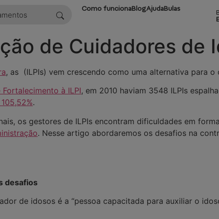
Como funciona
Blog
Ajuda
Bulas
ção de Cuidadores de I
ra
, as (ILPIs) vem crescendo como uma alternativa para o 
 Fortalecimento à ILPI
, em 2010 haviam 3548 ILPIs espalha
 105,52%
.
ais, os gestores de ILPIs encontram dificuldades em formar
inistração
. Nesse artigo abordaremos os desafios na cont
us desafios
dador de idosos é a “pessoa capacitada para auxiliar o idos