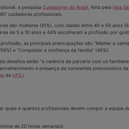
ssional, a pesquisa
Cuidadores do Brasil
, feita pela
Veja S
 487 cuidadores profissionais.
res são mulheres (91%), com idades entre 40 e 59 anos (
área de 5 a 10 anos e 44% escolheram a profissão por gos
profissão, as principais preocupações são “Manter a calm
56%) e “Conquistar a confiança da família” (46%).
ais desafios estão “a carência de parceria com os familiares
o envelhecimento e presença de constantes preconceitos d
es
da
UFSJ
.
r quais e quantos profissionais devem compor a equipe de 
mínima de 20 horas semanais)