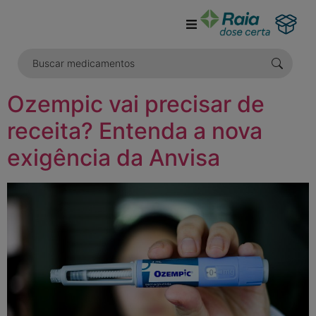
o
conteúdo
Ozempic vai precisar de
receita? Entenda a nova
exigência da Anvisa