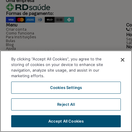
Uma empresa
Formas de pagamento:
Menu
Co
(
Criar conta
Como funciona
Ho
Para Instituições
Seg
Bulas
Sáb
Blog
No
Ajuda
Segurança e privacidade
Termos de uso
By clicking “Accept All Cookies”, you agree to the
Política de privacidade
Portal do Titular dos Dados
storing of cookies on your device to enhance site
navigation, analyze site usage, and assist in our
marketing efforts.
Cookies Settings
© 2026 Dose Certa. Todos os direitos reservados.
Responsável técnico: Marjorie Corrêa Neves CRF/SP: 80.839
ALVARÁ SANITÁRIO: 355030801-477-012557-1-1
Reject All
Accept All Cookies