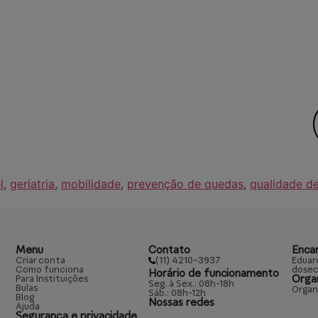
l
,
geriatria
,
mobilidade
,
prevenção de quedas
,
qualidade de
Menu
Contato
Enca
(11) 4210-3937
Criar conta
Eduar
Como funciona
dosec
Horário de funcionamento
Orga
Para Instituições
Seg. à Sex.: 08h-18h
Bulas
Organ
Sáb.: 08h-12h
Blog
Nossas redes
Ajuda
Segurança e privacidade