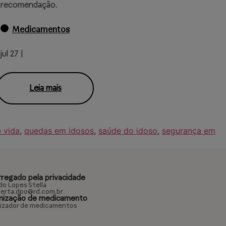
recomendação.
Medicamentos
jul 27 |
Leia mais
 vida
,
quedas em idosos
,
saúde do idoso
,
segurança em
rregado pela privacidade
do Lopes Stella
erta.dpo@rd.com.br
nização de medicamento
izador de medicamentos