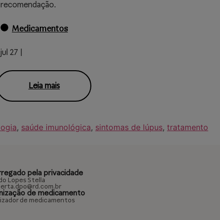
recomendação.
Medicamentos
jul 27 |
Leia mais
logia
,
saúde imunológica
,
sintomas de lúpus
,
tratamento
rregado pela privacidade
do Lopes Stella
erta.dpo@rd.com.br
nização de medicamento
izador de medicamentos