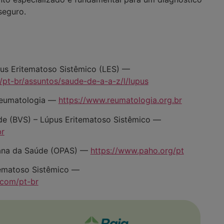
seguro.
pus Eritematoso Sistêmico (LES) —
/pt-br/assuntos/saude-de-a-a-z/l/lupus
 Reumatologia —
https://www.reumatologia.org.br
úde (BVS) – Lúpus Eritematoso Sistêmico —
br
ana da Saúde (OPAS) —
https://www.paho.org/pt
ematoso Sistêmico —
com/pt-br