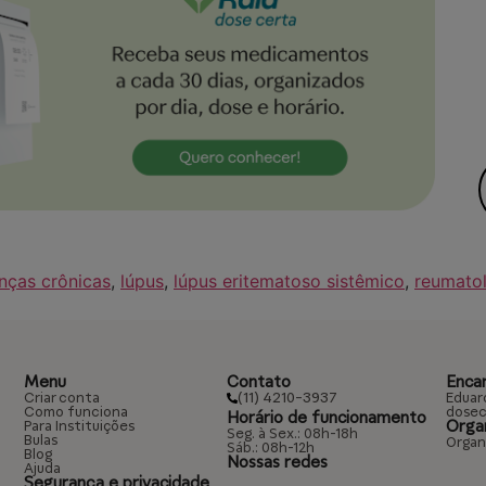
nças crônicas
,
lúpus
,
lúpus eritematoso sistêmico
,
reumato
Menu
Contato
Enca
(11) 4210-3937
Criar conta
Eduar
Como funciona
dosec
Horário de funcionamento
Orga
Para Instituições
Seg. à Sex.: 08h-18h
Bulas
Organ
Sáb.: 08h-12h
Blog
Nossas redes
Ajuda
Segurança e privacidade