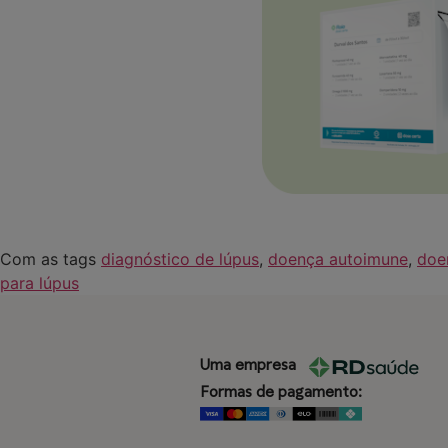
Com as tags
diagnóstico de lúpus
,
doença autoimune
,
doe
para lúpus
Uma empresa
Formas de pagamento: