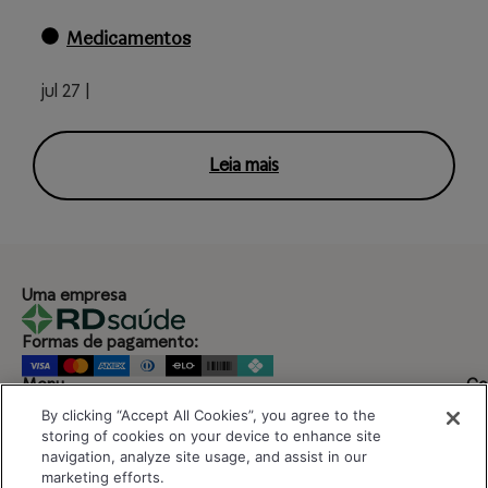
Medicamentos
jul 27 |
Leia mais
Uma empresa
Formas de pagamento:
Menu
Co
(
Criar conta
By clicking “Accept All Cookies”, you agree to the
Como funciona
Ho
Para Instituições
storing of cookies on your device to enhance site
Seg
Bulas
Sáb
navigation, analyze site usage, and assist in our
Blog
No
Ajuda
marketing efforts.
Segurança e privacidade